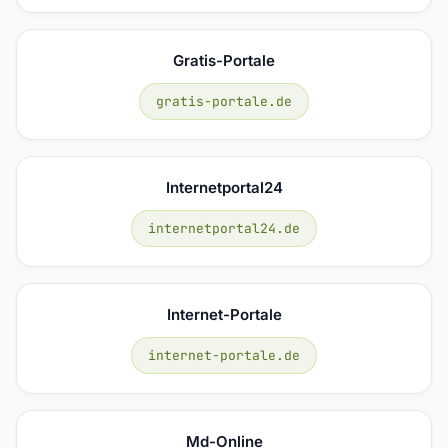
Gratis-Portale
gratis-portale.de
Internetportal24
internetportal24.de
Internet-Portale
internet-portale.de
Md-Online