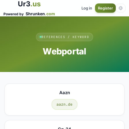
Ur3
.us
Log in
Register
Shrunken
.com
Powered by
REFERENCES / KEYWORD
Webportal
Aazn
aazn.de