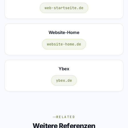
web-startseite.de
Website-Home
website-home.de
Ybex
ybex.de
RELATED
Weitere Referenzen