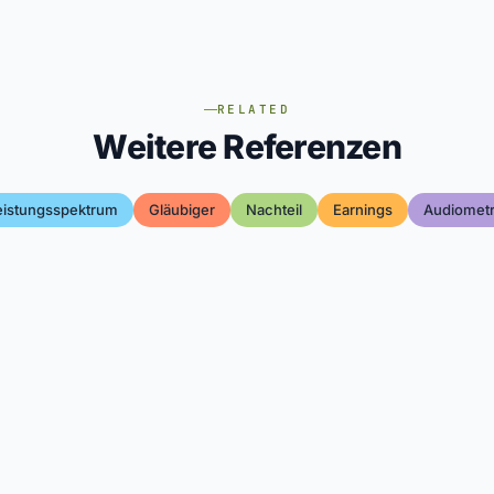
RELATED
Weitere Referenzen
eistungsspektrum
Gläubiger
Nachteil
Earnings
Audiometr