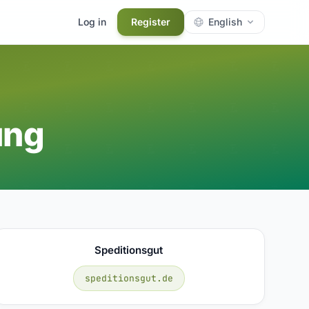
Log in
Register
English
ung
Speditionsgut
speditionsgut.de