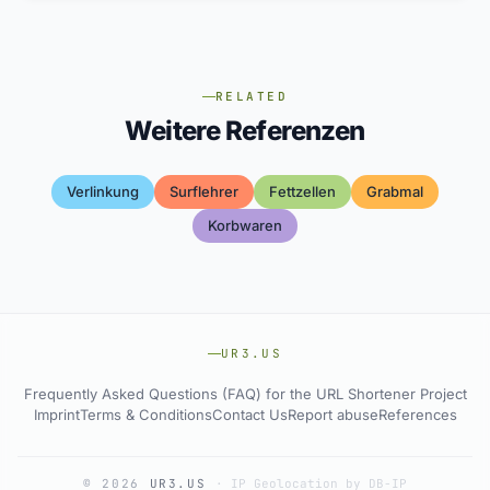
RELATED
Weitere Referenzen
Verlinkung
Surflehrer
Fettzellen
Grabmal
Korbwaren
UR3.US
Frequently Asked Questions (FAQ) for the URL Shortener Project
Imprint
Terms & Conditions
Contact Us
Report abuse
References
© 2026
UR3.US
·
IP Geolocation by DB-IP