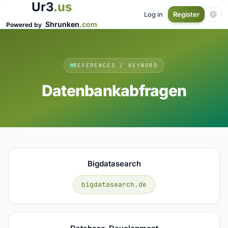
Ur3
.us
Log in
Register
Shrunken
.com
Powered by
REFERENCES / KEYWORD
Datenbankabfragen
Bigdatasearch
bigdatasearch.de