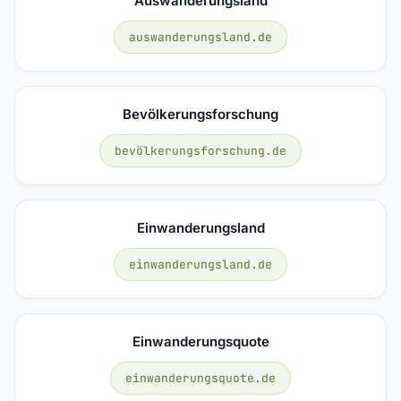
Auswanderungsland
auswanderungsland.de
Bevölkerungsforschung
bevölkerungsforschung.de
Einwanderungsland
einwanderungsland.de
Einwanderungsquote
einwanderungsquote.de