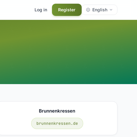
Log in
Register
English
Brunnenkressen
brunnenkressen.de