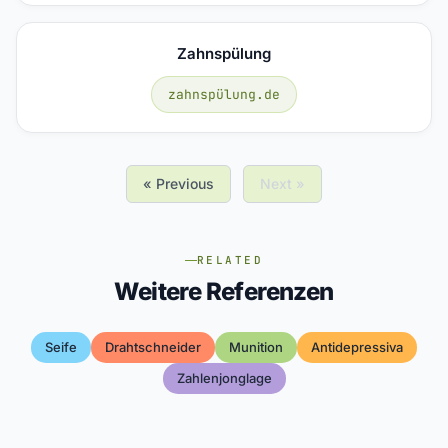
Zahnspülung
zahnspülung.de
« Previous
Next »
RELATED
Weitere Referenzen
Seife
Drahtschneider
Munition
Antidepressiva
Zahlenjonglage