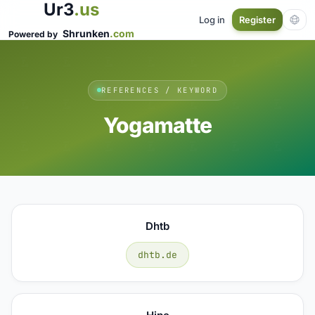
Ur3
.us
Log in
Register
Shrunken
.com
Powered by
REFERENCES / KEYWORD
Yogamatte
Dhtb
dhtb.de