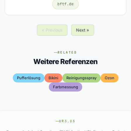
bftf.de
« Previous
Next »
RELATED
Weitere Referenzen
Pufferlösung
Bikini
Reinigungsspray
Ozon
Farbmessung
UR3.US