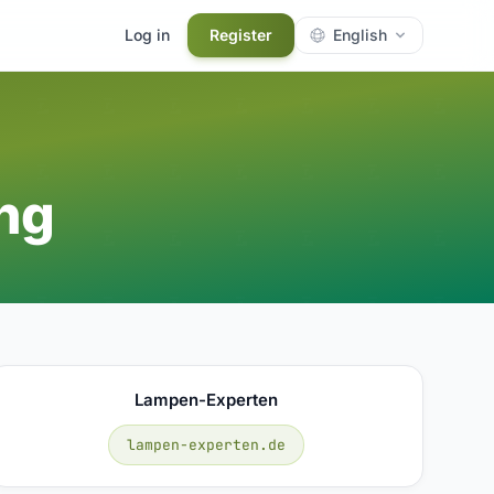
Log in
Register
English
ng
Lampen-Experten
lampen-experten.de