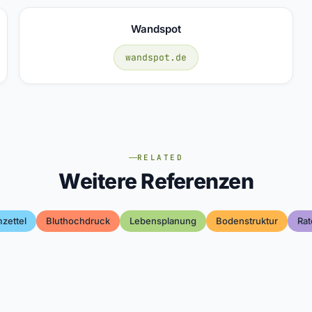
Wandspot
wandspot.de
RELATED
Weitere Referenzen
zettel
Bluthochdruck
Lebensplanung
Bodenstruktur
Rat