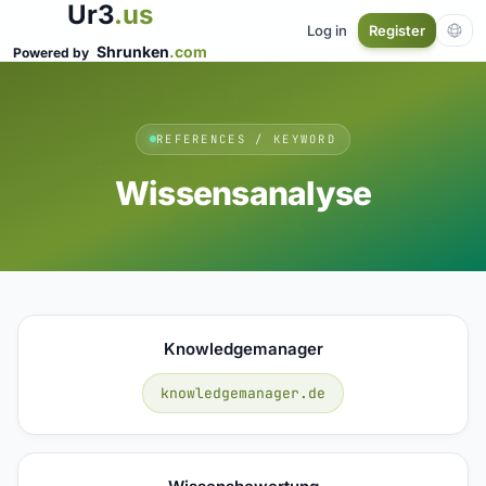
Ur3
.us
Log in
Register
Shrunken
.com
Powered by
REFERENCES / KEYWORD
Wissensanalyse
Knowledgemanager
knowledgemanager.de