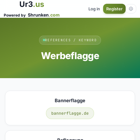
Ur3
.us
Log in
Register
Shrunken
.com
Powered by
REFERENCES / KEYWORD
Werbeflagge
Bannerflagge
bannerflagge.de