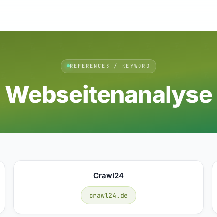
REFERENCES / KEYWORD
Webseitenanalyse
Crawl24
crawl24.de