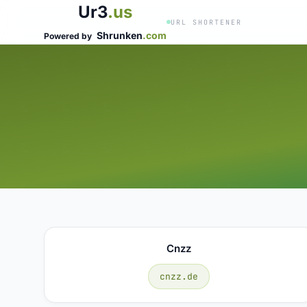
Ur3
.us
URL SHORTENER
Shrunken
.com
Powered by
Cnzz
cnzz.de