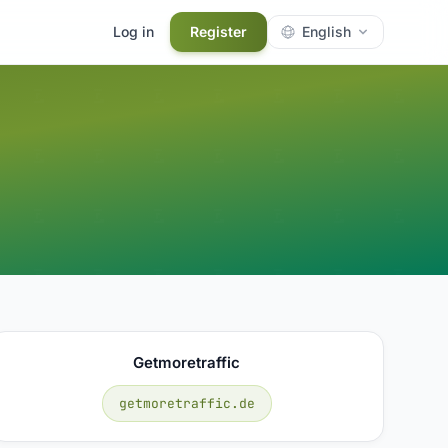
Log in
Register
English
Getmoretraffic
getmoretraffic.de