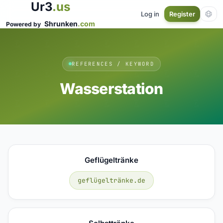
Ur3
.us
Log in
Register
Shrunken
.com
Powered by
REFERENCES / KEYWORD
Wasserstation
Geflügeltränke
geflügeltränke.de