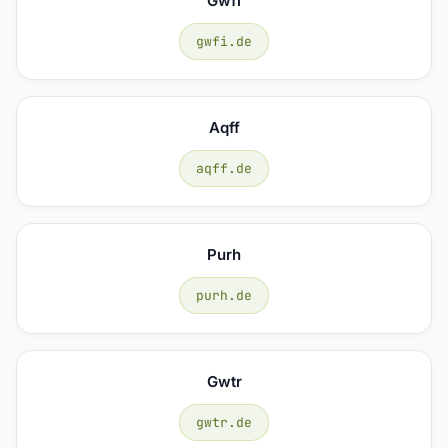
Gwfi
gwfi.de
Aqff
aqff.de
Purh
purh.de
Gwtr
gwtr.de