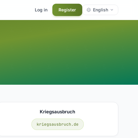
Log in
Register
English
Kriegsausbruch
kriegsausbruch.de