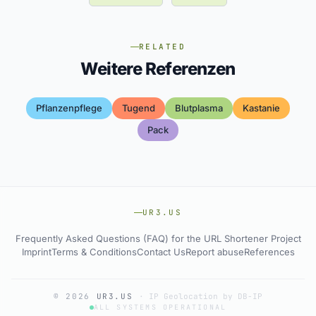
RELATED
Weitere Referenzen
Pflanzenpflege
Tugend
Blutplasma
Kastanie
Pack
UR3.US
Frequently Asked Questions (FAQ) for the URL Shortener Project
Imprint
Terms & Conditions
Contact Us
Report abuse
References
© 2026
UR3.US
·
IP Geolocation by DB-IP
ALL SYSTEMS OPERATIONAL