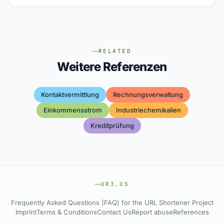
RELATED
Weitere Referenzen
Kontaktvermittlung
Rechnungsverwaltung
Einkommensstrom
Industriechemikalien
Kreditprüfung
UR3.US
Frequently Asked Questions (FAQ) for the URL Shortener Project
Imprint
Terms & Conditions
Contact Us
Report abuse
References