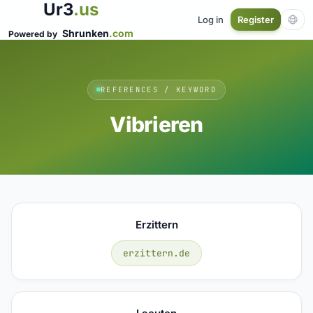
Ur3
.us
Log in
Register
Shrunken
.com
Powered by
REFERENCES / KEYWORD
Vibrieren
Erzittern
erzittern.de