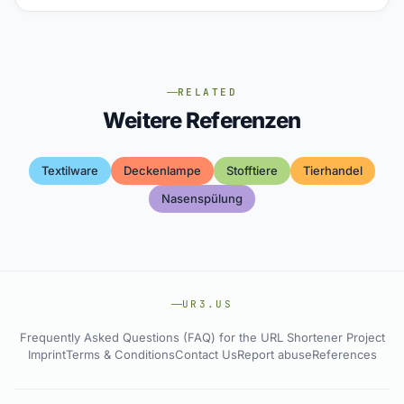
RELATED
Weitere Referenzen
Textilware
Deckenlampe
Stofftiere
Tierhandel
Nasenspülung
UR3.US
Frequently Asked Questions (FAQ) for the URL Shortener Project
Imprint
Terms & Conditions
Contact Us
Report abuse
References