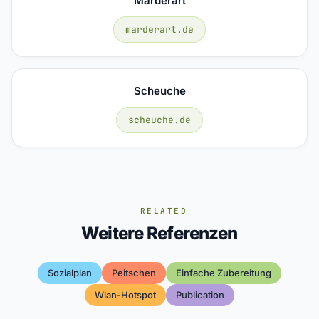
Marderart
marderart.de
Scheuche
scheuche.de
RELATED
Weitere Referenzen
Sozialplan
Peitschen
Einfache Zubereitung
Wlan-Hotspot
Publication