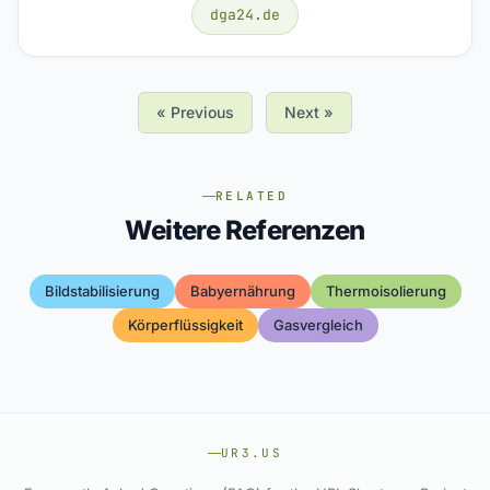
dga24.de
« Previous
Next »
RELATED
Weitere Referenzen
Bildstabilisierung
Babyernährung
Thermoisolierung
Körperflüssigkeit
Gasvergleich
UR3.US