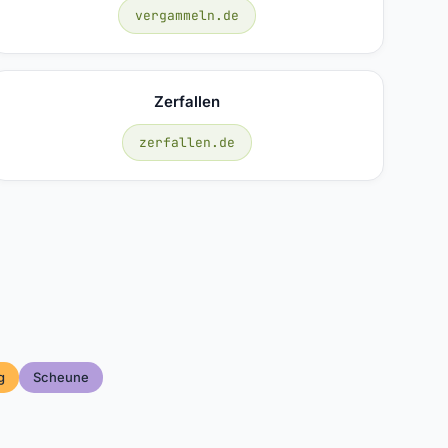
vergammeln.de
Zerfallen
zerfallen.de
g
Scheune