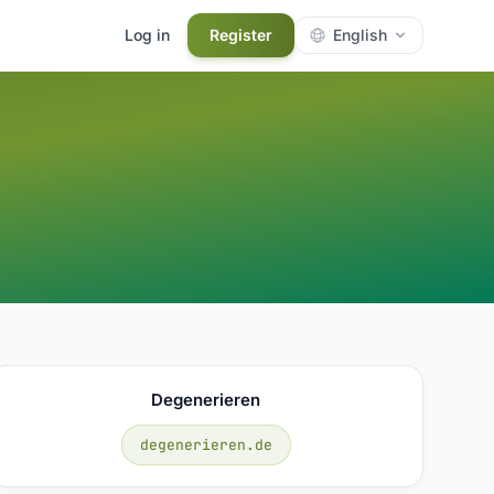
Log in
Register
English
Degenerieren
degenerieren.de