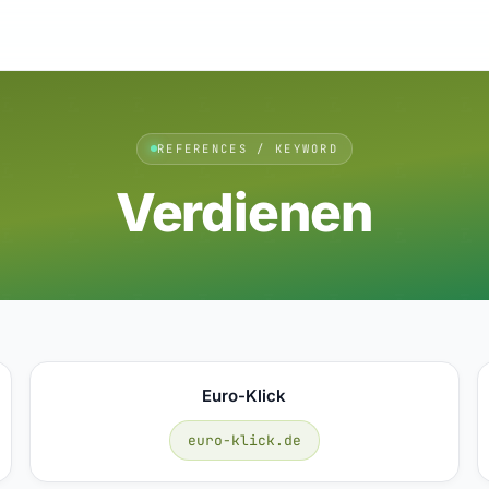
REFERENCES / KEYWORD
Verdienen
Euro-Klick
euro-klick.de