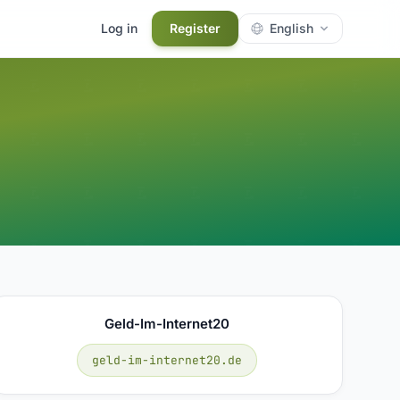
Log in
Register
English
Geld-Im-Internet20
geld-im-internet20.de