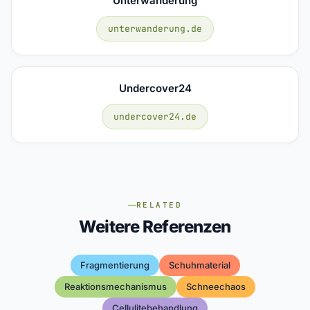
Unterwanderung
unterwanderung.de
Undercover24
undercover24.de
RELATED
Weitere Referenzen
Fragmentierung
Schuhmaterial
Reaktionsmechanismus
Schneechaos
Cellulitebehandlung