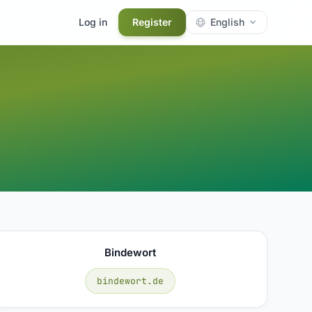
Log in
Register
English
Bindewort
bindewort.de