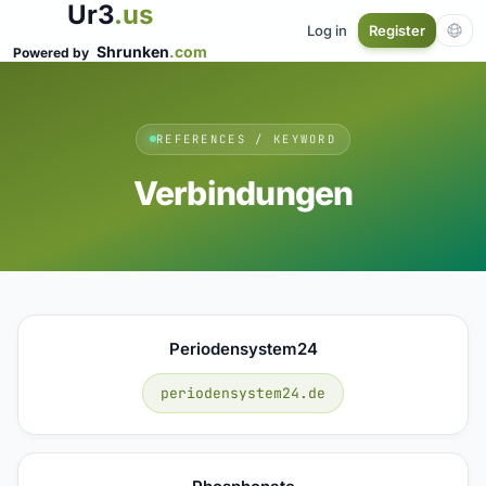
Ur3
.us
Log in
Register
Shrunken
.com
Powered by
REFERENCES / KEYWORD
Verbindungen
Periodensystem24
periodensystem24.de