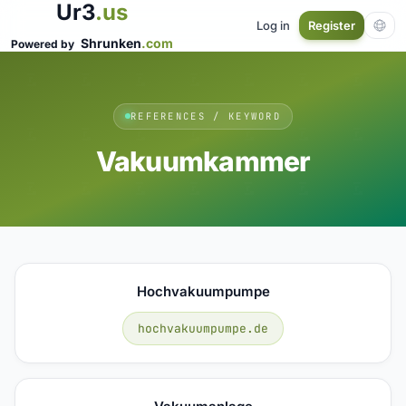
Ur3
.us
Log in
Register
Shrunken
.com
Powered by
REFERENCES / KEYWORD
Vakuumkammer
Hochvakuumpumpe
hochvakuumpumpe.de