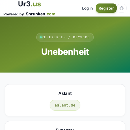
Ur3
.us
Log in
Register
Shrunken
.com
Powered by
REFERENCES / KEYWORD
Unebenheit
Aslant
aslant.de