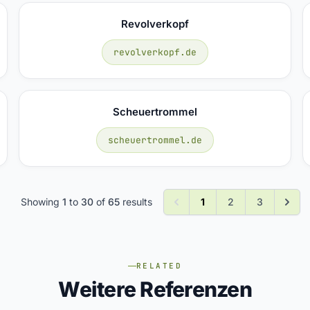
Revolverkopf
revolverkopf.de
Scheuertrommel
scheuertrommel.de
Showing
1
to
30
of
65
results
1
2
3
RELATED
Weitere Referenzen