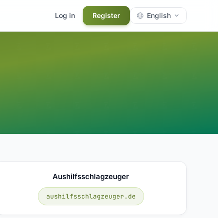
Log in
Register
English
Aushilfsschlagzeuger
aushilfsschlagzeuger.de