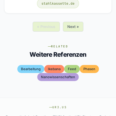
stahlkassette.de
« Previous
Next »
RELATED
Weitere Referenzen
Bearbeitung
Ikebana
Feed
Phasen
Nanowissenschaften
UR3.US