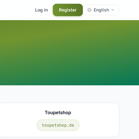
Log in
Register
English
Toupetshop
toupetshop.de