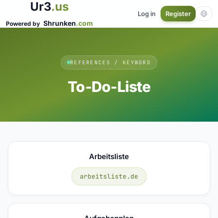
Ur3
.us
Log in
Register
Shrunken
.com
Powered by
REFERENCES / KEYWORD
To-Do-Liste
Arbeitsliste
arbeitsliste.de