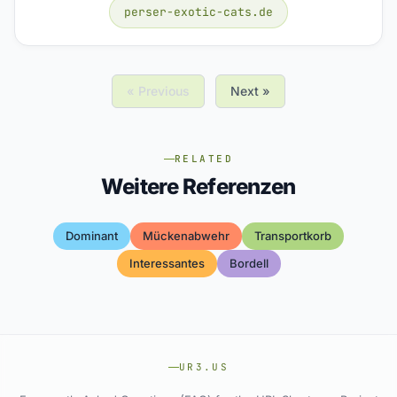
perser-exotic-cats.de
« Previous
Next »
RELATED
Weitere Referenzen
Dominant
Mückenabwehr
Transportkorb
Interessantes
Bordell
UR3.US