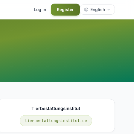
Log in
Register
English
Tierbestattungsinstitut
tierbestattungsinstitut.de