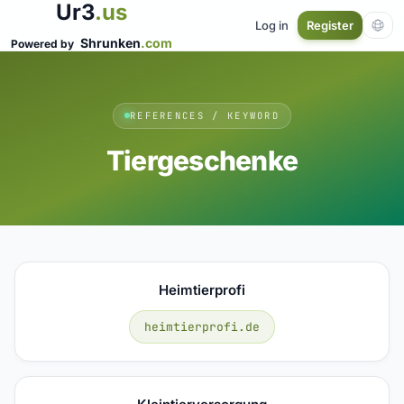
Ur3
.us
Log in
Register
Shrunken
.com
Powered by
REFERENCES / KEYWORD
Tiergeschenke
Heimtierprofi
heimtierprofi.de