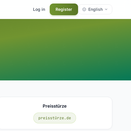
Log in
Register
English
Preisstürze
preisstürze.de