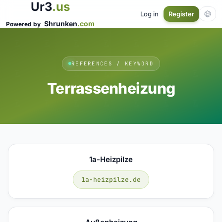
Ur3
.us
Log in
Register
Shrunken
.com
Powered by
REFERENCES / KEYWORD
Terrassenheizung
1a-Heizpilze
1a-heizpilze.de