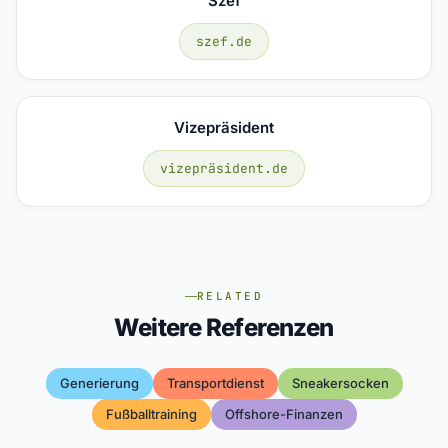
Szef
szef.de
Vizepräsident
vizepräsident.de
RELATED
Weitere Referenzen
Generierung
Transportdienst
Sneakersocken
Fußballtraining
Offshore-Finanzen