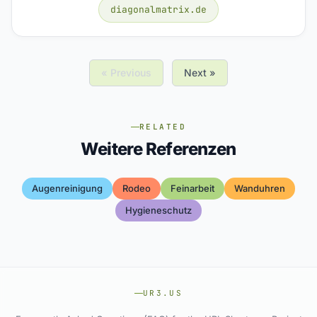
diagonalmatrix.de
« Previous
Next »
RELATED
Weitere Referenzen
Augenreinigung
Rodeo
Feinarbeit
Wanduhren
Hygieneschutz
UR3.US