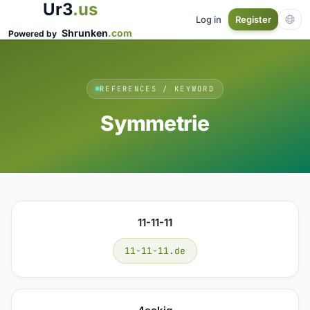
Ur3
.us
Log in
Register
Shrunken
.com
Powered by
REFERENCES / KEYWORD
Symmetrie
11-11-11
11-11-11.de