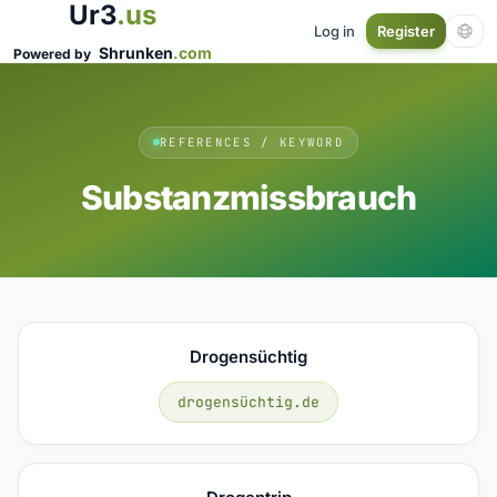
Ur3
.us
Log in
Register
Shrunken
.com
Powered by
REFERENCES / KEYWORD
Substanzmissbrauch
Drogensüchtig
drogensüchtig.de