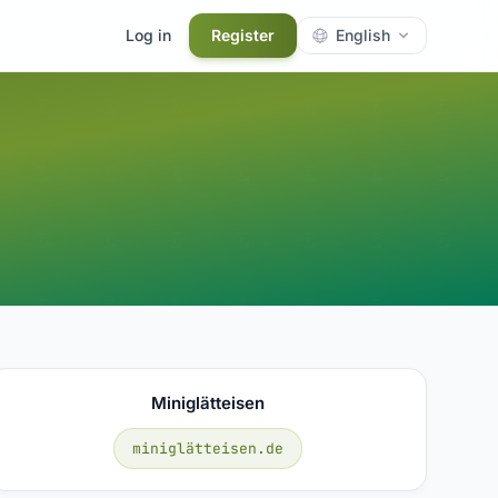
Log in
Register
English
Miniglätteisen
miniglätteisen.de