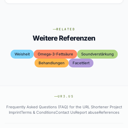
RELATED
Weitere Referenzen
Weisheit
Omega-3-Fettsäure
Soundverstärkung
Behandlungen
Facettiert
UR3.US
Frequently Asked Questions (FAQ) for the URL Shortener Project
Imprint
Terms & Conditions
Contact Us
Report abuse
References