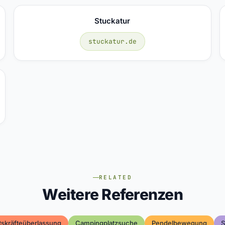
Stuckatur
stuckatur.de
RELATED
Weitere Referenzen
tskräfteüberlassung
Campingplatzsuche
Pendelbewegung
S