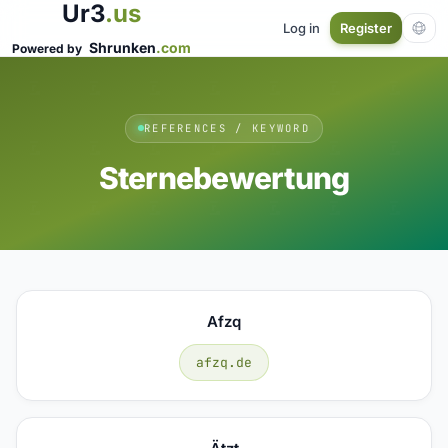
Ur3
.us
Log in
Register
Shrunken
.com
Powered by
REFERENCES / KEYWORD
Sternebewertung
Afzq
afzq.de