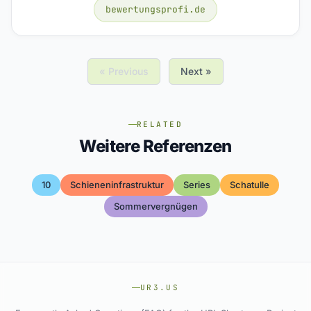
bewertungsprofi.de
« Previous
Next »
RELATED
Weitere Referenzen
10
Schieneninfrastruktur
Series
Schatulle
Sommervergnügen
UR3.US