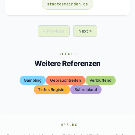
stadtgemeinden.de
« Previous
Next »
RELATED
Weitere Referenzen
Gambling
Gebrauchtreifen
Verblüffend
Tiefes Register
Schreibkopf
UR3.US