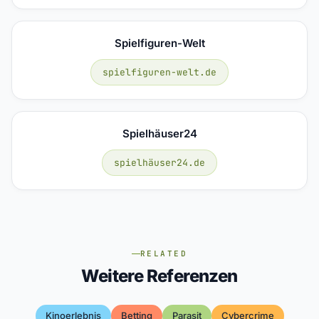
Spielfiguren-Welt
spielfiguren-welt.de
Spielhäuser24
spielhäuser24.de
RELATED
Weitere Referenzen
Kinoerlebnis
Betting
Parasit
Cybercrime