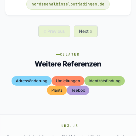
nordseehalbinselbutjadingen.de
« Previous
Next »
RELATED
Weitere Referenzen
Adressänderung
Umleitungen
Identitätsfindung
Plants
Teebox
UR3.US