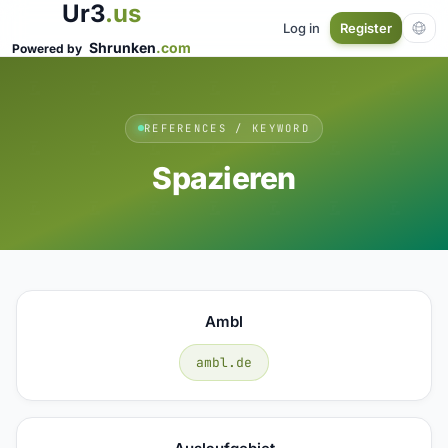
Ur3
.us
Log in
Register
Shrunken
.com
Powered by
REFERENCES / KEYWORD
Spazieren
Ambl
ambl.de