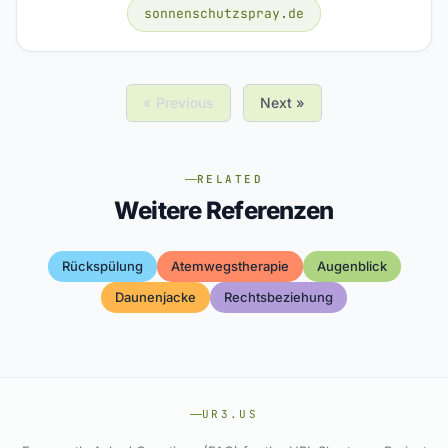
sonnenschutzspray.de
« Previous
Next »
RELATED
Weitere Referenzen
Rückspülung
Atemwegstherapie
Augenblick
Daunenjacke
Rechtsbeziehung
UR3.US