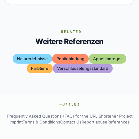
RELATED
Weitere Referenzen
Naturerlebnisse
Peptidbindung
Appetitanreger
Farbtiefe
Verschlüsselungsstandard
UR3.US
Frequently Asked Questions (FAQ) for the URL Shortener Project
Imprint
Terms & Conditions
Contact Us
Report abuse
References