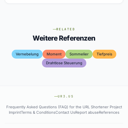
RELATED
Weitere Referenzen
Vernebelung
Moment
Sommelier
Tiefpreis
Drahtlose Steuerung
UR3.US
Frequently Asked Questions (FAQ) for the URL Shortener Project
Imprint
Terms & Conditions
Contact Us
Report abuse
References